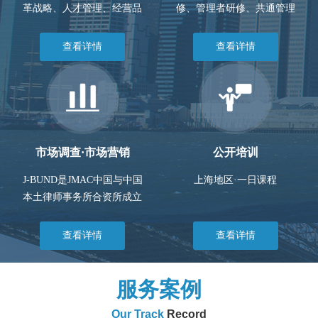
革战略、人才管理、经营品
修、管理者研修、共通管理
质、生...
技术研...
查看详情
查看详情
市场调查·市场营销
公开培训
J-BUND是JMAC中国与中国
上海地区·一日课程
本土律师事务所合资所成立
的公...
查看详情
查看详情
服务案例
Our Track
Record