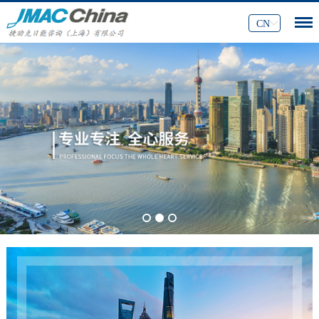
CN
1
2
3